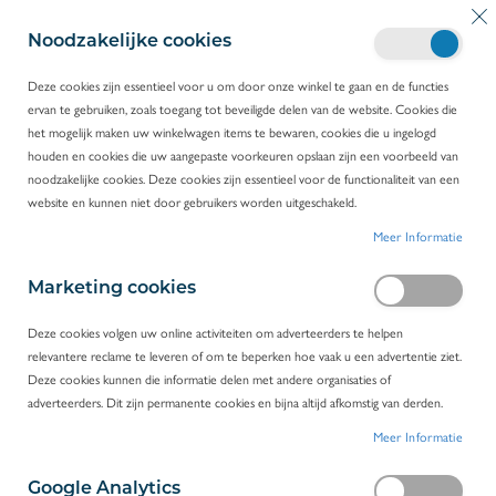
G
Wi
Z
a
Noodzakelijke cookies
o
n
e
a
Deze cookies zijn essentieel voor u om door onze winkel te gaan en de functies
k
a
ervan te gebruiken, zoals toegang tot beveiligde delen van de website. Cookies die
HOME
PRODUCTEN
CHEMIE & DIAGNOSTICA
r
het mogelijk maken uw winkelwagen items te bewaren, cookies die u ingelogd
CHEMICALIËN
d
houden en cookies die uw aangepaste voorkeuren opslaan zijn een voorbeeld van
e
noodzakelijke cookies. Deze cookies zijn essentieel voor de functionaliteit van een
i
Chemicaliën
website en kunnen niet door gebruikers worden uitgeschakeld.
n
Meer Informatie
h
Voor chemicaliën van merken zoals Hanna
o
Instruments, Merck en Clintech kan u terecht bij
u
Marketing cookies
Novolab. We beschikken over isapropanol,
d
ethanol, methanol, aceton, silicagel,
Deze cookies volgen uw online activiteiten om adverteerders te helpen
reinigingsvloeistoffen, elektrolytoplossingen,
relevantere reclame te leveren of om te beperken hoe vaak u een advertentie ziet.
geleidbaarheidsoplossingen, kleurstoffen en
Deze cookies kunnen die informatie delen met andere organisaties of
bewaarvloeistoffen.
adverteerders. Dit zijn permanente cookies en bijna altijd afkomstig van derden.
FILTEREN
Meer Informatie
PRODUCTEN
1
-
16
VAN
30
Google Analytics