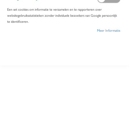
Een set cookies om informatie te verzamelen en te rapporteren over
websitegebruiksstatistieken zonder individuele bezoekers van Google persoonlijk
te identificeren.
Meer Informatie
Zalfpot 310ml PP wit H81mm D81mm +schroefstop PP