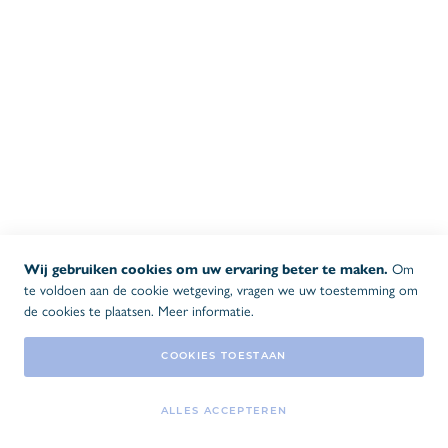
Algemene voorwaarden
Privacy- en cookiebeleid
Levering
Garantie
Klachtenbehandeling
OPENINGSUREN BUREAU
08:30 - 17:00
MA-DO
08:30 - 16:00
VR
Wij gebruiken cookies om uw ervaring beter te maken.
Om
OPENINGSUREN MAGAZIJN
te voldoen aan de cookie wetgeving, vragen we uw toestemming om
08:00 - 16:30
de cookies te plaatsen.
Meer informatie
.
MA-DO
08:00 - 16:00
VR
COOKIES TOESTAAN
ALLES ACCEPTEREN
n
2026 © Copyright
o