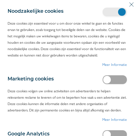
G
Wi
Z
a
Noodzakelijke cookies
o
n
e
a
Deze cookies zijn essentieel voor u om door onze winkel te gaan en de functies
k
a
ervan te gebruiken, zoals toegang tot beveiligde delen van de website. Cookies die
HOME
PRODUCTEN
VERBRUIKSMATERIAAL
r
het mogelijk maken uw winkelwagen items te bewaren, cookies die u ingelogd
POTTEN & FLESSEN
ZALFPOTTEN
d
houden en cookies die uw aangepaste voorkeuren opslaan zijn een voorbeeld van
e
noodzakelijke cookies. Deze cookies zijn essentieel voor de functionaliteit van een
i
Zalfpotten
website en kunnen niet door gebruikers worden uitgeschakeld.
n
Meer Informatie
h
Onze steriele zalfpotten zijn beschikbaar in
o
volumes van 30 ml tot 1,7 l. Naast het bewaren
u
Marketing cookies
van zalven kan u ze ook gewoon gebruiken als
d
universele containers.
Deze cookies volgen uw online activiteiten om adverteerders te helpen
relevantere reclame te leveren of om te beperken hoe vaak u een advertentie ziet.
FILTEREN
Deze cookies kunnen die informatie delen met andere organisaties of
adverteerders. Dit zijn permanente cookies en bijna altijd afkomstig van derden.
5
PRODUCTEN
Meer Informatie
Google Analytics