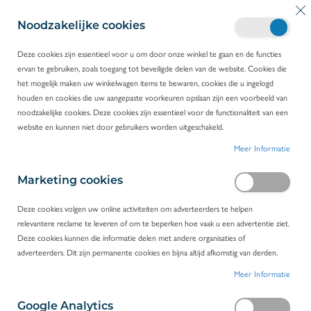
G
Wi
Z
a
Noodzakelijke cookies
o
n
e
a
Deze cookies zijn essentieel voor u om door onze winkel te gaan en de functies
k
a
ervan te gebruiken, zoals toegang tot beveiligde delen van de website. Cookies die
HOME
PRODUCTEN
APPARATUUR
r
het mogelijk maken uw winkelwagen items te bewaren, cookies die u ingelogd
ANALYSE- & STAALBEHANDELING
d
houden en cookies die uw aangepaste voorkeuren opslaan zijn een voorbeeld van
STERILISATIE & DESINFECTIE
e
noodzakelijke cookies. Deze cookies zijn essentieel voor de functionaliteit van een
i
website en kunnen niet door gebruikers worden uitgeschakeld.
n
Sterilisatie & desinfectie
Meer Informatie
h
o
Ontdek onze apparatuur voor sterilisatie en
u
Marketing cookies
desinfectie van merken zoals Certoclav, Falc
d
Instruments en Biosan. U kan bij Novolab
Deze cookies volgen uw online activiteiten om adverteerders te helpen
terecht voor autoclaven, heteluchtsterilisatoren,
relevantere reclame te leveren of om te beperken hoe vaak u een advertentie ziet.
chemische indicatoren, microsterilisatoren, uv-
Deze cookies kunnen die informatie delen met andere organisaties of
kasten, kiemdodende lampen en luchtreinigers.
adverteerders. Dit zijn permanente cookies en bijna altijd afkomstig van derden.
FILTEREN
Meer Informatie
PRODUCTEN
1
-
16
VAN
51
Google Analytics