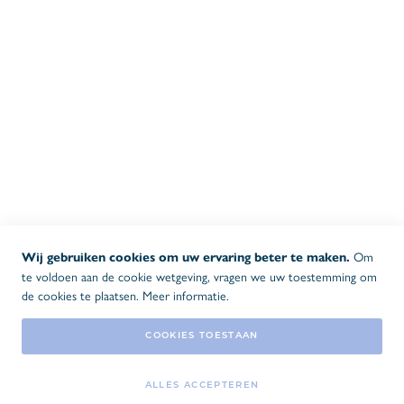
ALGEMENE INFO
Algemene voorwaarden
Privacy- en cookiebeleid
Levering
Garantie
Klachtenbehandeling
OPENINGSUREN BUREAU
08:30 - 17:00
MA-DO
08:30 - 16:00
VR
Om
Wij gebruiken cookies om uw ervaring beter te maken.
OPENINGSUREN MAGAZIJN
te voldoen aan de cookie wetgeving, vragen we uw toestemming om
de cookies te plaatsen.
Meer informatie
.
08:00 - 16:30
MA-DO
08:00 - 16:00
VR
COOKIES TOESTAAN
ALLES ACCEPTEREN
n
2026 © Copyright