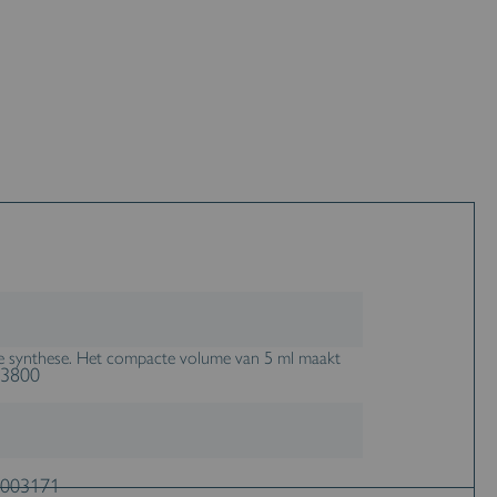
re en chemisch resistente oplossing voor
ls afdichtingen en bevestigingselementen. Dankzij het
sche synthese. Het compacte volume van 5 ml maakt
3800
003171