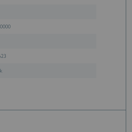
0000
623
k