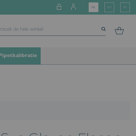
NL
EN
FR
Wink
Z
Z
O
o
E
e
Pipetkalibratie
K
k