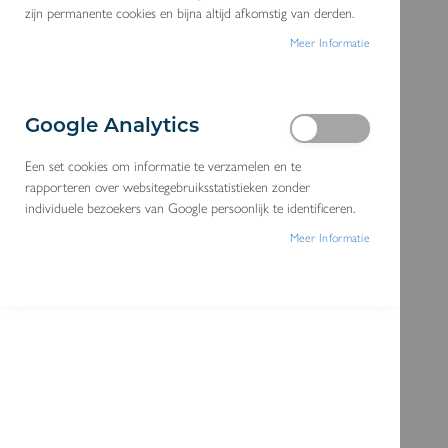
zijn permanente cookies en bijna altijd afkomstig van derden.
a
Meer Informatie
n
a
a
Google Analytics
r
h
Een set cookies om informatie te verzamelen en te
rapporteren over websitegebruiksstatistieken zonder
e
individuele bezoekers van Google persoonlijk te identificeren.
t
Meer Informatie
e
i
n
d
e
v
a
n