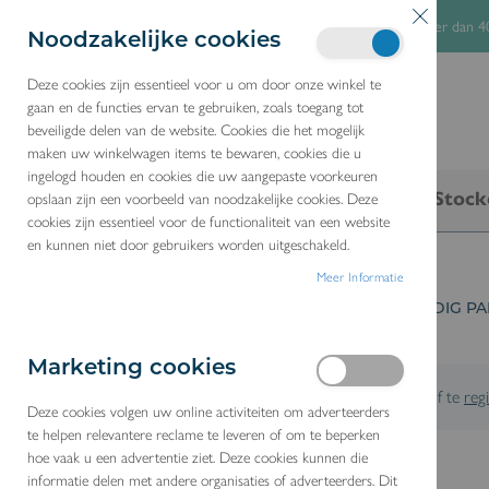
G
Stockitems snel geleverd
Dienst na verkoop
Meer dan 40
Noodzakelijke cookies
a
n
Deze cookies zijn essentieel voor u om door onze winkel te
gaan en de functies ervan te gebruiken, zoals toegang tot
a
beveiligde delen van de website. Cookies die het mogelijk
a
maken uw winkelwagen items te bewaren, cookies die u
r
ingelogd houden en cookies die uw aangepaste voorkeuren
N
E
F
Producten
Merken
Promoties
Stock
opslaan zijn een voorbeeld van noodzakelijke cookies. Deze
d
cookies zijn essentieel voor de functionaliteit van een website
e
L
N
R
en kunnen niet door gebruikers worden uitgeschakeld.
i
Meer Informatie
n
HOME
IKA ELECTRASYN GLAZEN FLACON VOLLEDIG PA
h
o
Marketing cookies
u
Om je persoonlijke prijzen te zien dien je
in te loggen
of te
reg
Deze cookies volgen uw online activiteiten om adverteerders
d
te helpen relevantere reclame te leveren of om te beperken
hoe vaak u een advertentie ziet. Deze cookies kunnen die
informatie delen met andere organisaties of adverteerders. Dit
G