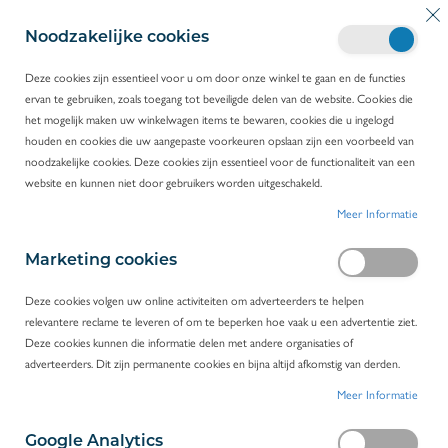
G
Wi
Z
a
Noodzakelijke cookies
o
n
e
a
Deze cookies zijn essentieel voor u om door onze winkel te gaan en de functies
k
a
ervan te gebruiken, zoals toegang tot beveiligde delen van de website. Cookies die
HOME
SARTORIUS
r
het mogelijk maken uw winkelwagen items te bewaren, cookies die u ingelogd
d
houden en cookies die uw aangepaste voorkeuren opslaan zijn een voorbeeld van
e
Sartorius
noodzakelijke cookies. Deze cookies zijn essentieel voor de functionaliteit van een
i
FILTEREN
website en kunnen niet door gebruikers worden uitgeschakeld.
n
Meer Informatie
h
PRODUCTEN
1
-
16
VAN
28
o
u
Marketing cookies
d
Deze cookies volgen uw online activiteiten om adverteerders te helpen
relevantere reclame te leveren of om te beperken hoe vaak u een advertentie ziet.
Deze cookies kunnen die informatie delen met andere organisaties of
adverteerders. Dit zijn permanente cookies en bijna altijd afkomstig van derden.
Meer Informatie
Google Analytics