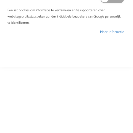
Een set cookies om informatie te verzamelen en te rapporteren over
websitegebruiksstatistieken zonder individuele bezoekers van Google persoonlijk
te identificeren.
Meer Informatie
Biohit Optifit tip 1000 µl bulk
Ref.
A44352
Log