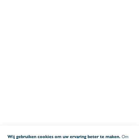
PRODUCTEN
Ons assortiment
Onze promoties
Stockproducten
ALGEMENE INFO
Algemene voorwaarden
Privacy- en cookiebeleid
Levering
Garantie
Klachtenbehandeling
OPENINGSUREN BUREAU
08:30 - 17:00
MA-DO
08:30 - 16:00
VR
Om
Wij gebruiken cookies om uw ervaring beter te maken.